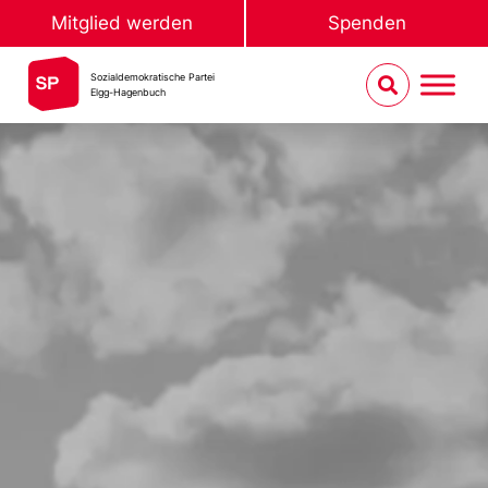
Mitglied werden
Spenden
Sozialdemokratische Partei
Elgg-Hagenbuch