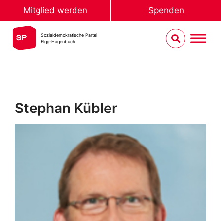
Mitglied werden
Spenden
Sozialdemokratische Partei
Elgg-Hagenbuch
Stephan Kübler