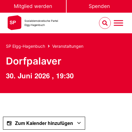
Mitglied werden
Spenden
Sozialdemokratische Partei
Elgg-Hagenbuch
SP Elgg-Hagenbuch
Veranstaltungen
Dorfpalaver
30. Juni 2026
,
19:30
Zum Kalender hinzufügen