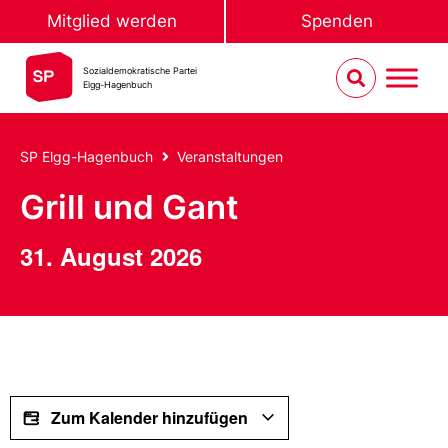
Mitglied werden
Spenden
Sozialdemokratische Partei
Elgg-Hagenbuch
SP Elgg-Hagenbuch
Veranstaltungen
Grill und Gant
31. August 2026
Zum Kalender hinzufügen