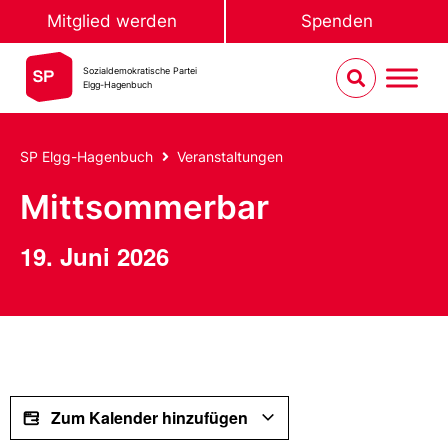
Mitglied werden
Spenden
Sozialdemokratische Partei
Elgg-Hagenbuch
SP Elgg-Hagenbuch
Veranstaltungen
Mittsommerbar
19. Juni 2026
Zum Kalender hinzufügen